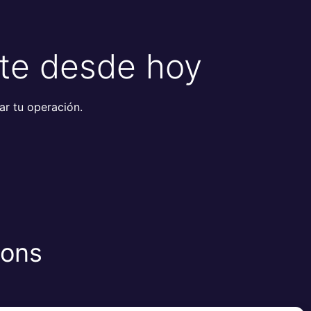
nte desde hoy
r tu operación.
ions