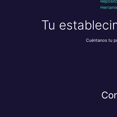
Reposito
Herramie
Tu estableci
Cuéntanos tu p
Con